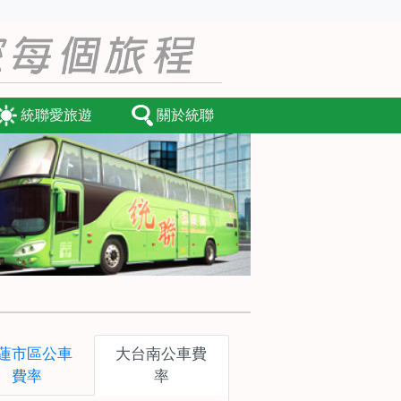
統聯愛旅遊
關於統聯
蓮市區公車
大台南公車費
費率
率