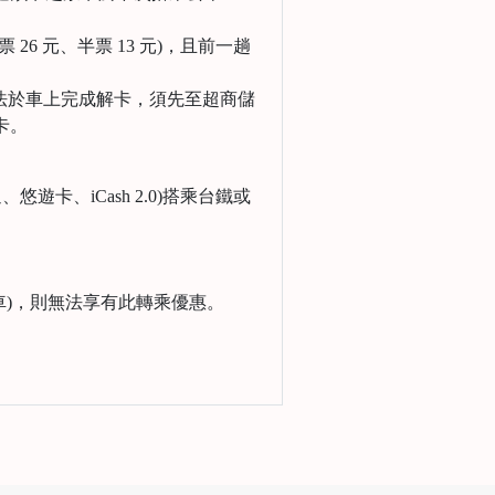
6 元、半票 13 元)，且前一趟
無法於車上完成解卡，須先至超商儲
卡。
遊卡、iCash 2.0)搭乘台鐵或
。
車)，則無法享有此轉乘優惠。