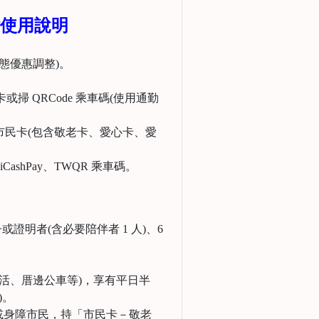
使用說明
年度常態優惠調整)。
 QRCode 乘車碼(使用通勤
南市市民卡(包含敬老卡、愛心卡、愛
iCashPay、TWQR 乘車碼。
。
或證明者(含必要陪伴者 1 人)、6
活、厝邊公車等)，享有平日半
)。
者或身障市民，持「市民卡－敬老