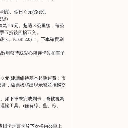
價)、假日 0 元(免費)。
線)
 26 元。超過 8 公里後，每公
以全票五折後四捨五入。
iCash 2.0)上、下車確實刷
點數用罄時或愛心陪伴卡改扣電子
0 元(建議維持基本起跳運費：市
卡片異常，驗票機將出現示警並拒絕交
碼。如下車未完成刷卡，會被視為
運輸工具。(僅有綠、藍、棕、
遭鎖卡之票卡於下次搭乘公車上