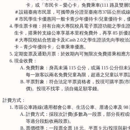
卡」或「市民卡－愛心卡」免費乘車(111 路及雙層
＃設籍臺南市民眾，可攜帶身分證至臺南市37區公所或
＃市民學生卡優惠同一般卡青少年優待卡/兒童優待卡，
學生票卡種：持有台南大專院校具電子票證功能之學生
生卡，搭乘幹支線公車享基本里程免費外，再享 85 折優
＃大專院校結合悠遊卡及iCash 2.0之學生證須先向學
卡－青少年優待卡」公車乘車優惠。
定期套票及通勤月票：於效期內可無限次免費搭乘相應
現金收費：
免費對象：身高未滿 115 公分，或滿 115 公分但未
每一旅客以兩名免費兒童為限，超過之兒童以半票
半票對象：符合法定半票資格者，投現可購半票(市區
價)。投現不找零，須自備足額零錢。
、
計費方式：
市區公車路線(適用都會公車、生活公車、厝邊公車及 98 
計費方式：採段次計費(多數為一段票，部分長程或特定
等過分段點收兩段票)。
票價標準：一段票全票 18 元、半票 9 元(投現與