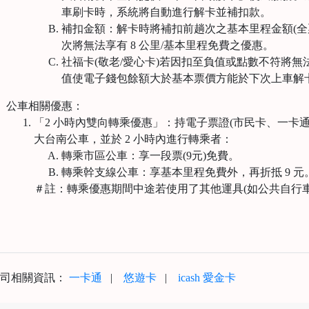
車刷卡時，系統將自動進行解卡並補扣款。
補扣金額：解卡時將補扣前趟次之基本里程金額(全票 2
次將無法享有 8 公里/基本里程免費之優惠。
社福卡(敬老/愛心卡)若因扣至負值或點數不符將
值使電子錢包餘額大於基本票價方能於下次上車解
、
公車相關優惠：
「2 小時內雙向轉乘優惠」：持電子票證(市民卡、一卡通、悠
大台南公車，並於 2 小時內進行轉乘者：
轉乘市區公車：享一段票(9元)免費。
轉乘幹支線公車：享基本里程免費外，再折抵 9 元
＃註：轉乘優惠期間中途若使用了其他運具(如公共自行
公司相關資訊：
一卡通
|
悠遊卡
|
icash 愛金卡