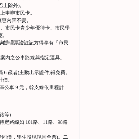
巴士除外)。
線上申辦市民卡。
優惠內容不變。
證、市民卡青少年優待卡、市民學
惠。
校洽詢辦理票證註記方得享有「市民
方案內之公車路線與指定運具。
滿 6 歲者(主動出示證件)得免費。
計價。
公車 9 元，幹支線依里程計
路等)
路線如 101路、11路、98路
刷卡同價，學生投現視同全票)。二