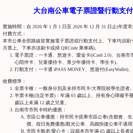
大台南公車電子票證暨行動支付
、
實施時間：自 2026 年 1 月 1 日至 2026 年 12 月 31 日止(
、
付費方式：
本市公車全部路線皆實施電子票證或行動支付上、下車均須刷卡或掃
月票上、下車亦須刷卡或掃 QRCode 乘車碼)。
電子票證：一卡通、悠遊卡、愛金卡(iCash 2.0)、台
心陪伴卡、兒童優待卡、青少年優待卡、學生卡)。
行動支付：一卡通 iPASS MONEY、悠遊付(EasyWallet)、
、
收費標準：
全票卡種：一般身分別及未持市民卡/大專院校學生證者
半票卡種(法定半票)：年滿 65 歲以上、持有身心障礙手冊
歲以上未滿 12 歲之兒童。
台南市市民卡特約優惠：
市區公車優惠：持市民卡搭乘市區公車(含都會、生
價、假日免費優惠(觀光公車、高鐵快捷公車不適用
市民卡敬老/愛心卡：設籍本市年滿 65 歲以上長