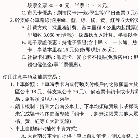
段票全票 30 ~ 36 元、半票 15 ~ 18 元。
市民卡優惠：刷市民卡(一般/學生等)平日全票 9 元(半
幹支線公車路線(適用綠、藍、棕、橘、黃、紅等 6 大幹支
計費方式：採里程計費。基本里程 8 公里內起跳票價為
里加收 3.068 元(含稅)，採四捨五入計算。半票
電子票證優惠：持電子票證(含市民卡、一卡通、悠遊卡、
卡，享基本里程 26 元免費(即現折 26 元)。
社福卡扣點：敬老卡、愛心卡不扣點(免費搭乘)；
錢包儲值金(享半票優惠)。
、
使用注意事項及補票交易：
上車餘額：上車時票卡內或行動支付帳戶內之餘額需大於 
區公車 18 元、幹支線公車 26 元)。倘若票卡鎖卡或
易，旅客須投現方可乘坐。
鎖卡機制：搭乘大台南公車上、下車均須確實刷卡或掃
未完成驗卡程序進而導致「鎖卡」，將無法搭乘其他大眾
橘、黃、紅等 6 大幹支線)
車上自動解卡(補付車資方式)：
大台南公車全面提供「車上自動解卡」便民服務。