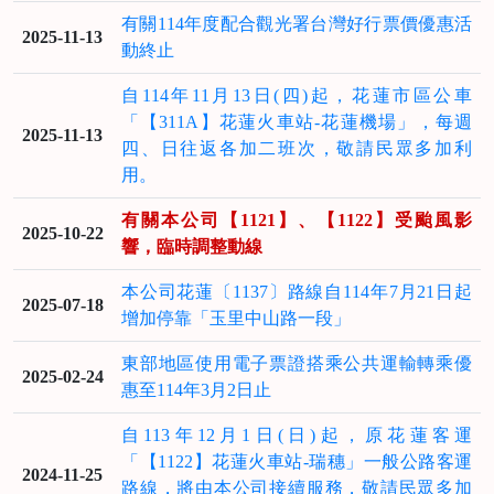
有關114年度配合觀光署台灣好行票價優惠活
2025-11-13
動終止
自114年11月13日(四)起，花蓮市區公車
「【311A】花蓮火車站-花蓮機場」，每週
2025-11-13
四、日往返各加二班次，敬請民眾多加利
用。
有關本公司【1121】、【1122】受颱風影
2025-10-22
響，臨時調整動線
本公司花蓮〔1137〕路線自114年7月21日起
2025-07-18
增加停靠「玉里中山路一段」
東部地區使用電子票證搭乘公共運輸轉乘優
2025-02-24
惠至114年3月2日止
自113年12月1日(日)起，原花蓮客運
「【1122】花蓮火車站-瑞穗」一般公路客運
2024-11-25
路線，將由本公司接續服務，敬請民眾多加