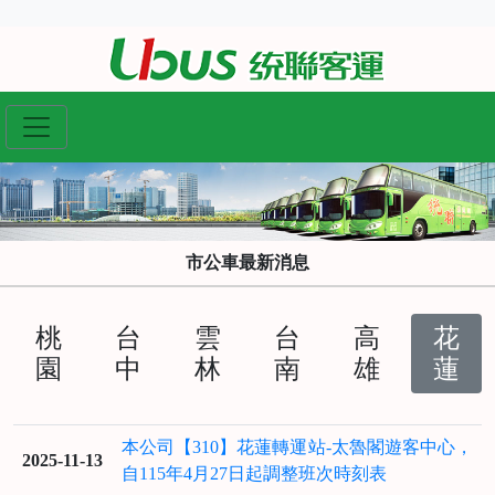
市公車最新消息
桃
台
雲
台
高
花
園
中
林
南
雄
蓮
本公司【310】花蓮轉運站-太魯閣遊客中心，
2025-11-13
自115年4月27日起調整班次時刻表