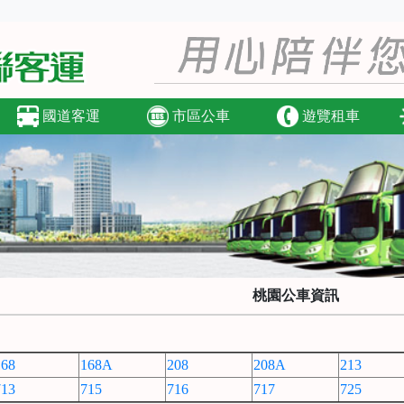
國道客運
市區公車
遊覽租車
桃園公車資訊
168
168A
208
208A
213
713
715
716
717
725