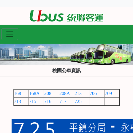
桃園公車資訊
168
168A
208
208A
213
706
709
713
715
716
717
725